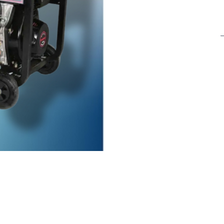
$
0,00
G
E
ca