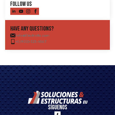
Follow Us
Have Any Questions?
Info@Electrofix.com
+1 (900)-123-4567
Síguenos